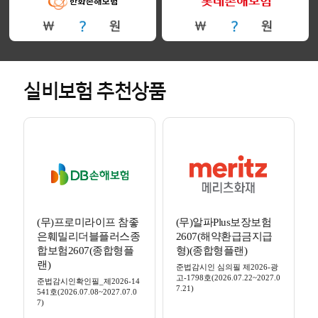
실비보험 추천상품
(무)프로미라이프 참좋
(무)알파Plus보장보험
은훼밀리더블플러스종
2607(해약환급금지급
합보험2607(종합형플
형)(종합형플랜)
랜)
준법감시인 심의필 제2026-광
고-1798호(2026.07.22~2027.0
준법감시인확인필_제2026-14
7.21)
541호(2026.07.08~2027.07.0
7)