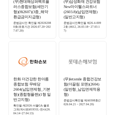
(무)현대해상퍼펙트플
(무)삼성화재 건강보험
러스종합보험(세만기
New마이헬스파트너
형)(Hi2607)(3종_해약
(2603.8)(납입면제형)
환급금미지급형)
(일반고지형)
준법감시인 확인필 제2026208
준법감시인확인필 제26-4-009
0호(유효기간 2026.07.20~202
2호 (4612, 26.03.18~ 27.03.1
7.07.20)
7)
한화 더건강한 한아름
(무)let:smile 종합건강보
종합보험 무배당
험(더끌림 포맨)(2604)
2604(납입면제형_기본
(일반형_납입면제적용
형)(종합형플랜)(1형 일
형)
반고지형)
준법감시확인필 제A0308호(2
026.04.21 ~ 2027.04.20)
확인필-제2026-서울GA-블로
그외(게시판)01931L-전사(26.
04.14~27.04.13)