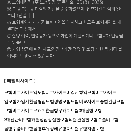
※ 보험대리점:(주)보험닷컴 (등록번호 : 2018110036)
※ 본 광고는 광고 심의 기준을 준수하였으며, 유효기간은 심의 일로
부터 1년입니다
※ 보험계약자가 기존 보험계약을 해지하고 새로운 보험계약을 체
결하는 과정에서
① 질병 이력, 연령증가 등으로 가입이 거절되거나 보험료가 인상될
수 있습니다
② 가입 상품에 따라 새로운 면책기간 적용 및 보장 제한 등 기타 불
이익이 발생할 수 있습니다
[ 패밀리사이트 ]
보험비교사이트
암보험비교사이트
비갱신형암보험비교사이트
암보험가입시
환급형암보험
생명보험보험비교사이트
종합건강보험
보험비교사이트
무해지환급형
무해지보험
3대질병보험
3대진단비보험
허혈성심장질환보험
뇌혈관질환보험
수술비보험
질병수술비보험
질병후유장해
유병자보험
유병자암보험