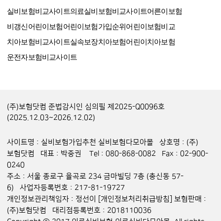
실비보험비교사이트
의료실비보험비교사이트
어른이보험
비갱신어린이보험
어린이보험가입순위
어린이보험비교
치아보험비교사이트
실속보장치아보험
어린이치아보험
운전자보험비교사이트
(주)보험닷컴 준법감시인 심의필 제2025-Q0096호
(2025.12.03~2026.12.02)
사이트명 : 실비보험가입추천 실비보험다모아몰 상호명 : (주)
보험닷컴 대표 : 박중권 Tel : 080-868-0082 Fax : 02-900-
0240
주소 : 서울 종로구 율곡로 234 금마빌딩 7층 (충신동 57-
6) 사업자등록번호 : 217-81-19727
개인정보관리책임자 : 정선이
[개인정보처리취급방침]
보험판매 :
(주)보험닷컴 대리점등록번호 : 2018110036